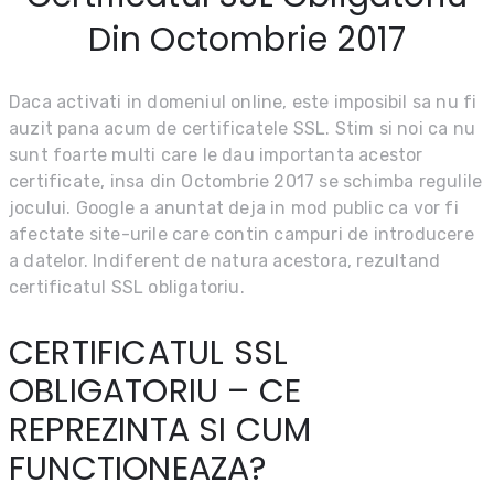
Din Octombrie 2017
Daca activati in domeniul online, este imposibil sa nu fi
auzit pana acum de certificatele SSL. Stim si noi ca nu
sunt foarte multi care le dau importanta acestor
certificate, insa din Octombrie 2017 se schimba regulile
jocului. Google a anuntat deja in mod public ca vor fi
afectate site-urile care contin campuri de introducere
a datelor. Indiferent de natura acestora, rezultand
certificatul SSL obligatoriu.
CERTIFICATUL SSL
OBLIGATORIU – CE
REPREZINTA SI CUM
FUNCTIONEAZA?