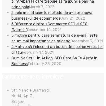
3 intrebari la care trebuie sa raspunda pagina
principala
March 7, 2023
5 cele mai eficiente metode de a-ti promova
business-ul de ecommerce
July 21, 2022
5 Diferente dintre eCommerce SEO si SEO
“Normal”
December 14, 2021
5 motive pentru care semnatura de e-mail este
acum mai importanta ca oricand
December 3, 2021
4 Motive să folosești un buton de apel pe website-
ul tău
February 17, 2021
Cum Sa Scrii Un Articol SEO Care Sa Te Ajute In
Business
February 25, 2020
Contacteaza-ne cu incredere!
Str. Manole Diamandi,
Nr. 14, Ap. 3,
Brașov