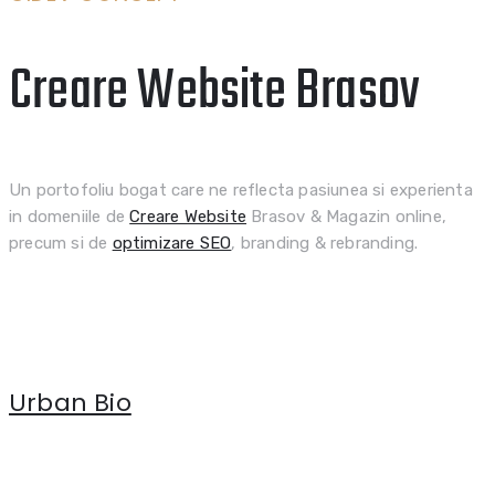
Creare Website Brasov
Un portofoliu bogat care ne reflecta pasiunea si experienta
in domeniile de
Creare Website
Brasov & Magazin online,
precum si de
optimizare SEO
, branding & rebranding.
Urban Bio