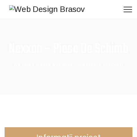
Nexxon – Piese De Schimb
We don't create websites... We create success!