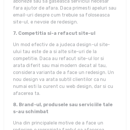
aboneze sau sa gaseasca serviciul necesar
fara ajutor de afara. Daca primesti apeluri sau
email-uri despre cum trebuie sa foloseasca
site-ul, e nevoie de redesign.
7. Competitia si-a refacut site-ul
Un mod efectiv de a judeca design-ul site-
ului tau este de a si alte site-uri de la
competitie. Daca au refacut site-ul lor si
arata diferit sau mai modern decat al tau,
considera varianta de a face un redesign. Un
nou design va arata subtil clientilor ca nu
numai esti la curent cu web design, dar si cu
afacerea ta.
8. Brand-ul, produsele sau serviciile tale
s-au schimbat
Una din principalele motive de a face un
redesign o reprezinta faptul ca afacerea