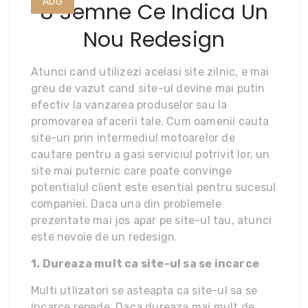
AUG
8 Semne Ce Indica Un
Nou Redesign
Atunci cand utilizezi acelasi site zilnic, e mai
greu de vazut cand site-ul devine mai putin
efectiv la vanzarea produselor sau la
promovarea afacerii tale. Cum oamenii cauta
site-uri prin intermediul motoarelor de
cautare pentru a gasi serviciul potrivit lor, un
site mai puternic care poate convinge
potentialul client este esential pentru sucesul
companiei. Daca una din problemele
prezentate mai jos apar pe site-ul tau, atunci
este nevoie de un redesign.
1. Dureaza mult ca site-ul sa se incarce
Multi utlizatori se asteapta ca site-ul sa se
incarce repede. Daca dureaza mai mult de