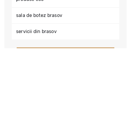
sala de botez brasov
servicii din brasov
Toate informatiile si materialele folosite in acest site
sunt rezervate in exclusivitate CIDEV Concept S.R.L.
Folosirea oricarui text, imagine, material, fisier sau
obiect de constructie din acest site in alte scopuri
decat cele necomerciale si cele specificate in site
fara acordul scris al CIDEV Concept S.R.L este
interzisa fiind protejate de legea dreptului de autor.