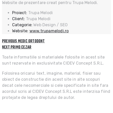
Website de prezentare creat pentru Trupa Melodi.
Proiect:
Trupa Melodi
Client:
Trupa Melodi
Categorie:
Web Design / SEO
Website:
www.trupamelodi.ro
PREVIOUS
Post
PREVIOUS
MEDIC ORTODONT
POST:
NEXT
NEXT
PRIMO CEZAR
navigation
POST:
Toate informatiile si materialele folosite in acest site
sunt rezervate in exclusivitate CIDEV Concept S.R.L.
Folosirea oricarui text, imagine, material, fisier sau
obiect de constructie din acest site in alte scopuri
decat cele necomerciale si cele specificate in site fara
acordul scris al CIDEV Concept S.R.L este interzisa fiind
protejate de legea dreptului de autor.