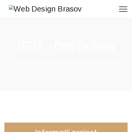
TOFER – Carti De Vizita
We don't create websites... We create success!