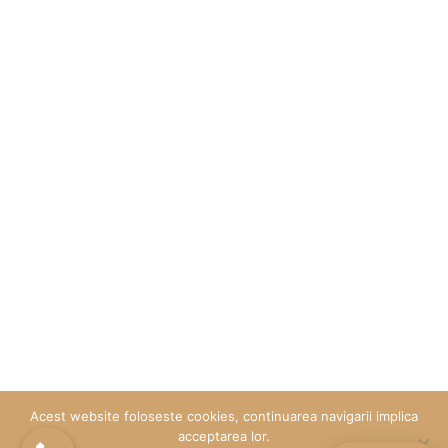
Urmareste-ne pe:
Copyright © 2026 Cidev Concept. Toate drepturile
rezervate
Acest website foloseste cookies, continuarea navigarii implica
acceptarea lor.