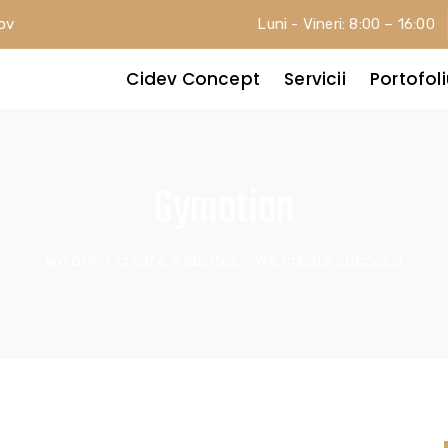
șov
Luni - Vineri: 8:00 – 16:00
Cidev Concept
Servicii
Portofol
Gymotion
We don't create websites... We create success!