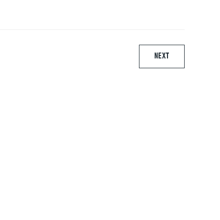
NEXT
ARE
Urmareste-ne pe:
016