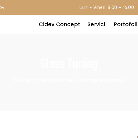
șov
Luni - Vineri: 8:00 – 16:00
Cidev Concept
Servicii
Portofol
Glass Tuning
We don't create websites... We create success!