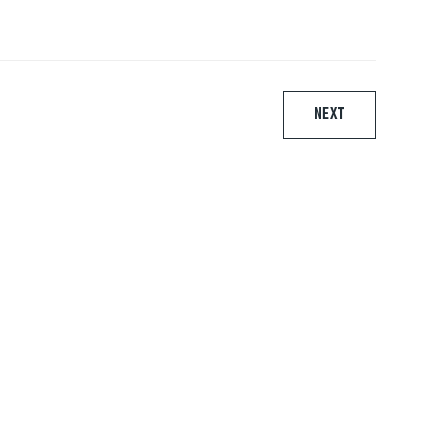
NEXT
ARE
Urmareste-ne pe:
016