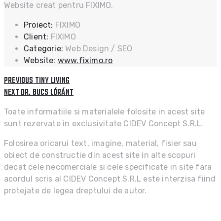
Website creat pentru FIXIMO.
Proiect:
FIXIMO
Client:
FIXIMO
Categorie:
Web Design / SEO
Website:
www.fiximo.ro
PREVIOUS
Post
PREVIOUS
TINY LIVING
POST:
NEXT
NEXT
DR. BUCS LÓRÁNT
navigation
POST:
Toate informatiile si materialele folosite in acest site
sunt rezervate in exclusivitate CIDEV Concept S.R.L.
Folosirea oricarui text, imagine, material, fisier sau
obiect de constructie din acest site in alte scopuri
decat cele necomerciale si cele specificate in site fara
acordul scris al CIDEV Concept S.R.L este interzisa fiind
protejate de legea dreptului de autor.