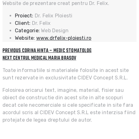
Website de prezentare creat pentru Dr. Felix.
Proiect:
Dr. Felix Ploiesti
Client:
Dr. Felix
Categorie:
Web Design
Website:
www.drfelix-ploiesti.ro
PREVIOUS
Post
PREVIOUS
CORINA HINTA – MEDIC STOMATOLOG
POST:
NEXT
NEXT
CENTRUL MEDICAL MARIA BRASOV
navigation
POST:
Toate informatiile si materialele folosite in acest site
sunt rezervate in exclusivitate CIDEV Concept S.R.L.
Folosirea oricarui text, imagine, material, fisier sau
obiect de constructie din acest site in alte scopuri
decat cele necomerciale si cele specificate in site fara
acordul scris al CIDEV Concept S.R.L este interzisa fiind
protejate de legea dreptului de autor.