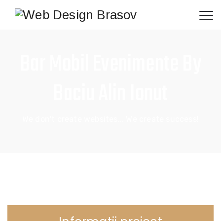
Bar Mobil Evenimente By
Baciu Alin Ionut
We don't create websites... We create success!