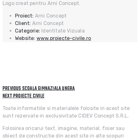
Logo creat pentru Arni Concept.
Proiect:
Arni Concept
Client:
Arni Concept
Categorie:
Identitate Vizuala
Website:
www.proiecte-civile.ro
PREVIOUS
Post
PREVIOUS
SCOALA GIMNAZIALA UNGRA
POST:
NEXT
NEXT
PROIECTE CIVILE
navigation
POST:
Toate informatiile si materialele folosite in acest site
sunt rezervate in exclusivitate CIDEV Concept S.R.L.
Folosirea oricarui text, imagine, material, fisier sau
obiect de constructie din acest site in alte scopuri